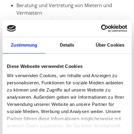
Beratung und Vertretung von Mietern und
Vermietern
Unterstützung bei Mietvertragsgestaltung und -
prüfung
Klärung von Mietmängeln und Mietminderungen
Zustimmung
Details
Über Cookies
Vertretung in Streitfällen rund um
Betriebskostenabrechnungen
Beratung zu Kündigungen und
Diese Webseite verwendet Cookies
Räumungsprozessen
Wir verwenden Cookies, um Inhalte und Anzeigen zu
personalisieren, Funktionen für soziale Medien anbieten
Als Beraterin des Deutschen Mieterbundes Hannover
zu können und die Zugriffe auf unsere Website zu
e.V. bringt sie fundierte Kenntnisse und praktische
analysieren. Außerdem geben wir Informationen zu Ihrer
Erfahrung in alle mietrechtlichen Angelegenheiten ein.
Verwendung unserer Website an unsere Partner für
soziale Medien, Werbung und Analysen weiter. Unsere
Spezialistin für Arbeitsrecht
Partner führen diese Informationen möglicherweise mit
weiteren Daten zusammen, die Sie ihnen bereitgestellt
Auch im Arbeitsrecht bietet Roswitha Reins-Dieckmann
haben oder die sie im Rahmen Ihrer Nutzung der Dienste