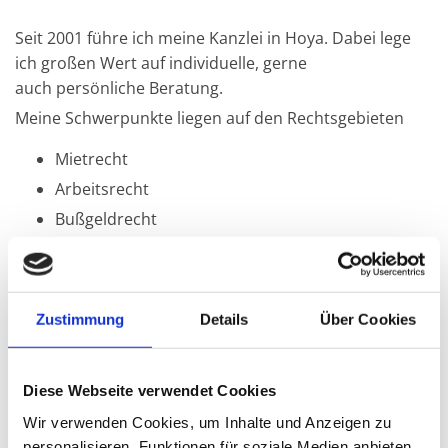
Seit 2001 führe ich meine Kanzlei in Hoya. Dabei lege
ich großen Wert auf individuelle, gerne
auch persönliche Beratung.
Meine Schwerpunkte liegen auf den Rechtsgebieten
Mietrecht
Arbeitsrecht
Bußgeldrecht
Verkehrsrecht
Familienrecht
Forderungseinzug und -abwehr (auch
Zustimmung
Details
Über Cookies
Internetverträge)
allgemeines Zivilrecht
Diese Webseite verwendet Cookies
Als Anwältin biete ich Ihnen rechtliche Beratung sowie
Wir verwenden Cookies, um Inhalte und Anzeigen zu
außergerichtliche und gerichtliche Unterstützung.
personalisieren, Funktionen für soziale Medien anbieten