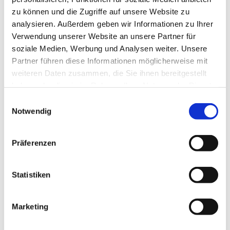
zu können und die Zugriffe auf unsere Website zu
Informieren Sie sich über die von mir angebotenen
analysieren. Außerdem geben wir Informationen zu Ihrer
Leistungen.
Verwendung unserer Website an unsere Partner für
soziale Medien, Werbung und Analysen weiter. Unsere
Ich freue mich auf Sie!
Partner führen diese Informationen möglicherweise mit
weiteren Daten zusammen, die Sie ihnen bereitgestellt
Rechtsanwältin
haben oder die sie im Rahmen Ihrer Nutzung der Dienste
Roswitha Reins-Dieckmann
gesammelt haben.
Einwilligungsauswahl
Lange Straße 40
Notwendig
27318 Hoya

04251 - 67 14 74

Präferenzen
hoya@reins-dieckmann.de
Die Kanzlei ist ebenerdig zu erreichen. Parkplätze
stehen in unmittelbarer Nähe ausreichend zur
Statistiken
Verfügung.

Bürozeiten
Marketing
Mo - Fr