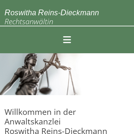
Zum Inhalt springen
R
R
D
oswitha
eins-
ieckmann
Rechtsanwältin
Willkommen in der
Anwaltskanzlei
Roswitha Reins-Dieckmann